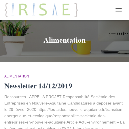
OUVRI
Alimentation
ALIMENTATION
Newsletter 14/12/2019
Ressources APPEL A PROJET Responsabilité Sociétale des
Entreprises en Nouvelle-Aquitaine Candidatures à déposer avant
le 29 février 2020 https://les-aides.nouvelle-aquitaine.fr/transition-
energetique-et-ecologique/responsabilite-societale-des-
entreprises-en-nouvelle-aquitaine Article Actu-environnement – La
loi énergie-climat est publiée le 09/11 https://www.actu-